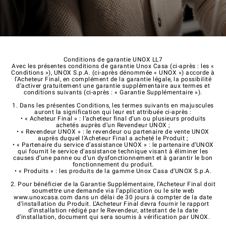
Conditions de garantie UNOX LL7
Avec les présentes conditions de garantie Unox Casa (ci-après : les «
Conditions »), UNOX S.p.A. (ci-après dénommée « UNOX ») accorde à
l’Acheteur Final, en complément de la garantie légale, la possibilité
d’activer gratuitement une garantie supplémentaire aux termes et
conditions suivants (ci-après : « Garantie Supplémentaire »).
1. Dans les présentes Conditions, les termes suivants en majuscules
auront la signification qui leur est attribuée ci-après :
• « Acheteur Final » : l’acheteur final d’un ou plusieurs produits
achetés auprès d’un Revendeur UNOX ;
• « Revendeur UNOX » : le revendeur ou partenaire de vente UNOX
auprès duquel l’Acheteur Final a acheté le Produit ;
• « Partenaire du service d’assistance UNOX » : le partenaire d’UNOX
qui fournit le service d’assistance technique visant à éliminer les
causes d’une panne ou d’un dysfonctionnement et à garantir le bon
fonctionnement du produit.
• « Produits » : les produits de la gamme Unox Casa d’UNOX S.p.A.
2. Pour bénéficier de la Garantie Supplémentaire, l’Acheteur Final doit
soumettre une demande via l’application ou le site web
www.unoxcasa.com dans un délai de 30 jours à compter de la date
d’installation du Produit. L’Acheteur Final devra fournir le rapport
d’installation rédigé par le Revendeur, attestant de la date
d’installation, document qui sera soumis à vérification par UNOX.