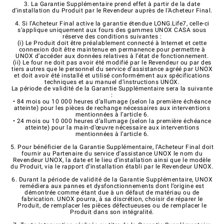
3. La Garantie Supplémentaire prend effet à partir de la date
d’installation du Produit par le Revendeur auprès de l’Acheteur Final.
4. Si l’Acheteur Final active la garantie étendue LONG.Life7, celle-ci
s’applique uniquement aux fours des gammes UNOX CASA sous
réserve des conditions suivantes :
(i) Le Produit doit être préalablement connecté à Internet et cette
connexion doit être maintenue en permanence pour permettre à
UNOX d’accéder aux données relatives à l’état de fonctionnement.
(ii) Le four ne doit pas avoir été modifié par le Revendeur ou par des
tiers autres que le personnel du service d’assistance agréé par UNOX
et doit avoir été installé et utilisé conformément aux spécifications
techniques et au manuel d’instructions UNOX.
La période de validité de la Garantie Supplémentaire sera la suivante
:
• 84 mois ou 10 000 heures d’allumage (selon la première échéance
atteinte) pour les pièces de rechange nécessaires aux interventions
mentionnées à l’article 6.
• 24 mois ou 10 000 heures d’allumage (selon la première échéance
atteinte) pour la main-d’œuvre nécessaire aux interventions
mentionnées à l’article 6.
5. Pour bénéficier de la Garantie Supplémentaire, l’Acheteur Final doit
fournir au Partenaire du service d’assistance UNOX le nom du
Revendeur UNOX, la date et le lieu d’installation ainsi que le modèle
du Produit, via le rapport d’installation établi par le Revendeur UNOX.
6. Durant la période de validité de la Garantie Supplémentaire, UNOX
remédiera aux pannes et dysfonctionnements dont l’origine est
démontrée comme étant due à un défaut de matériau ou de
fabrication. UNOX pourra, à sa discrétion, choisir de réparer le
Produit, de remplacer les pièces défectueuses ou de remplacer le
Produit dans son intégralité.