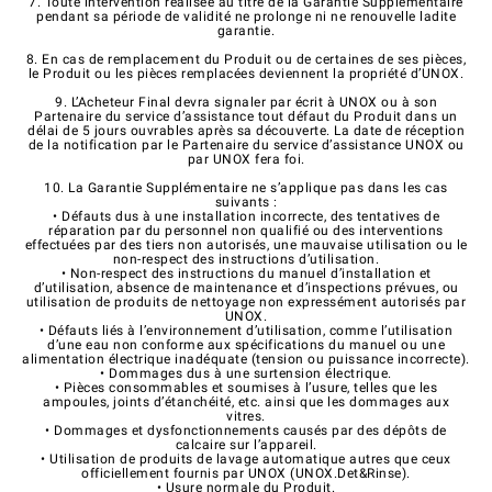
7. Toute intervention réalisée au titre de la Garantie Supplémentaire
pendant sa période de validité ne prolonge ni ne renouvelle ladite
garantie.
8. En cas de remplacement du Produit ou de certaines de ses pièces,
le Produit ou les pièces remplacées deviennent la propriété d’UNOX.
9. L’Acheteur Final devra signaler par écrit à UNOX ou à son
Partenaire du service d’assistance tout défaut du Produit dans un
délai de 5 jours ouvrables après sa découverte. La date de réception
de la notification par le Partenaire du service d’assistance UNOX ou
par UNOX fera foi.
10. La Garantie Supplémentaire ne s’applique pas dans les cas
suivants :
• Défauts dus à une installation incorrecte, des tentatives de
réparation par du personnel non qualifié ou des interventions
effectuées par des tiers non autorisés, une mauvaise utilisation ou le
non-respect des instructions d’utilisation.
• Non-respect des instructions du manuel d’installation et
d’utilisation, absence de maintenance et d’inspections prévues, ou
utilisation de produits de nettoyage non expressément autorisés par
UNOX.
• Défauts liés à l’environnement d’utilisation, comme l’utilisation
d’une eau non conforme aux spécifications du manuel ou une
alimentation électrique inadéquate (tension ou puissance incorrecte).
• Dommages dus à une surtension électrique.
• Pièces consommables et soumises à l’usure, telles que les
ampoules, joints d’étanchéité, etc. ainsi que les dommages aux
vitres.
• Dommages et dysfonctionnements causés par des dépôts de
calcaire sur l’appareil.
• Utilisation de produits de lavage automatique autres que ceux
officiellement fournis par UNOX (UNOX.Det&Rinse).
• Usure normale du Produit.