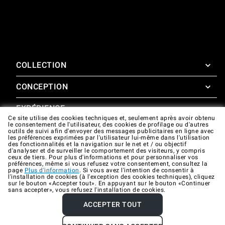
COLLECTION
CONCEPTION
SuperOven
Accessoires
EXPÉRIENCE
Design Concierge
Ce site utilise des cookies techniques et, seulement après avoir obtenu
le consentement de l'utilisateur, des cookies de profilage ou d'autres
Design Lounge
SOUTIEN
outils de suivi afin d'envoyer des messages publicitaires en ligne avec
SuperOven Experience
les préférences exprimées par l'utilisateur lui-même dans l'utilisation
Téléchargements
des fonctionnalités et la navigation sur le net et / ou objectif
Unox Casa App
d'analyser et de surveiller le comportement des visiteurs, y compris
Garantie
ceux de tiers. Pour plus d'informations et pour personnaliser vos
Galerie
préférences, même si vous refusez votre consentement, consultez la
Assistance technique
page
Plus d'information
. Si vous avez l'intention de consentir à
l'installation de cookies (à l'exception des cookies techniques), cliquez
sur le bouton «Accepter tout». En appuyant sur le bouton «Continuer
Contacts
sans accepter», vous refusez l'installation de cookies.
FAQ
ACCEPTER TOUT
Company data
Privacy policy
Cookie policy