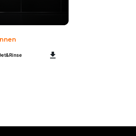
onnen
Det&Rinse