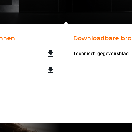
onnen
Downloadbare br
Technisch gegevensblad 