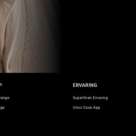
P
ERVARING
ierge
SuperOven Ervaring
nge
Unox Casa App