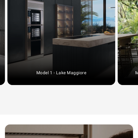
Model 1 - Black Edition - Guatemala
Model 