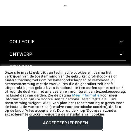
COLLECTIE
ONTWERP
SuperOven
Accessoires
ERVARING
Design Concierge
Deze site maakt gebruik van technische cookies en, pas na het
verkrijgen van de toestemming van de gebruiker, profielcookies of
Design Lounge
STEUN
andere trackingtools om reclameboodschappen te verzenden in
SuperOven Ervaring
overeenstemming met de voorkeuren die de gebruiker zelf heeft
Downloads
uitgedrukt bij het gebruik van functionaliteit en surfen op het net en /
Unox Casa App
of voor de doel van het analyseren en monitoren van bezoekersgedrag,
Garantie
inclusief dat van derden. Zie de pagina
Meer informatie
voor meer
Galerij
informatie en om uw voorkeuren te personaliseren, zelfs als u uw
Technische ondersteuning
toestemming weigert. Als u van plan bent toestemming te geven voor
de installatie van cookies (behalve voor technische cookies), drukt u
op de knop "Alles accepteren". Door op de knop 'Doorgaan zonder
Contacten
accepteren' te drukken, weigert u de installatie van cookies.
FAQ
ACCEPTEER IEDEREEN