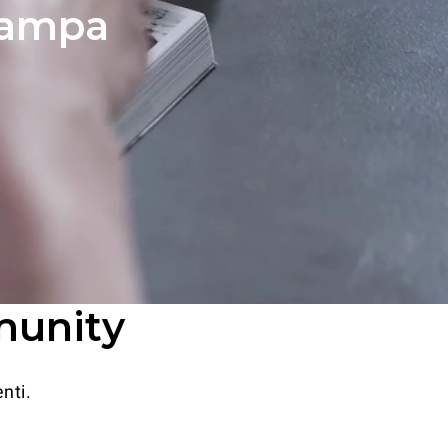
stampa
munity
nti.