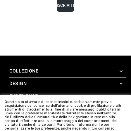
ISCRIVITI
COLLEZIONE
DESIGN
SuperOven
Accessori
EXPERIENCE
Design Concierge
Questo sito si avvale di cookie tecnici e, esclusivamente previa
acquisizione del consenso dell’utente, di cookie di profilazione o altri
Design Lounge
SUPPORTO
strumenti di tracciamento al fine di inviare messaggi pubblicitari in
SuperOven Experience
linea con le preferenze manifestate dall’utente stesso nell’ambito
Downloads
dell’utilizzo delle funzionalità e della navigazione in rete e/o allo
Unox Casa App
scopo di effettuare analisi e monitoraggio dei comportamenti dei
Garanzia
visitatori, anche di terze parti. Per ulteriori informazioni e per
Gallery
personalizzare le tue preferenze, anche negando il tuo consenso,