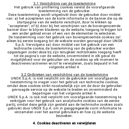
3.1 Verplichting van de toestemming
Het gebruik van profilering cookies vereist de voorafgaande
toestemming van de gebruiker.
Deze toestemming wordt uitgedrukt door de gebruiker door middel
van: a) het accepteren van de korte informatie in de banner die op de
startpagina van de website verschijnt, door te klikken op
"accepteren"; of b) door bij het verschijnen van de bovengenoemde
banner door te blijven bladeren op de website, toegang te krijgen tot
een ander gebied ervan of een van de elementen te selecteren.
De toestemming voor het gebruik van bovengenoemde cookies zal
alleen bij eerste toegang tot de website worden gevraagd door UNOX
S.p.A. Vervolgens zal, door middel van het gebruik van een
technische cookie, de toestemming van de gebruiker worden
opgeslagen zodat deze bij zijn terugkeer rechtstreeks toegang heeft
tot de pagina's van de website, onverminderd in elk geval de
mogelijkheid voor de gebruiker om de cookies op elk moment te
deactiveren/activeren en/of te verwijderen, zoals bepaald in het
volgende artikel 4.
3.2 Ontbreken van verplichting van de toestemming
UNOX S.p.A. is niet verplicht om de gebruiker om voorafgaande
toestemming te vragen voor het gebruik van technische cookies,
omdat deze cookies strikt noodzakelijk zijn om de door de gebruiker
gevraagde service op de website te bieden en onverminderd de
bepalingen van het volgende artikel 4.
UNOX S.p.A. is ook niet verplicht om voorafgaande toestemming te
verkrijgen voor het gebruik van analytische cookies van de eerste
partij, omdat deze gelijk zijn gesteld aan de technische cookies zoals
gebruikt door UNOX S.p.A. om in geaggregeerde vorm informatie te
verzamelen over het aantal gebruikers en hoe zij de website
bezoeken.
4. Cookies deactiveren en verwijderen