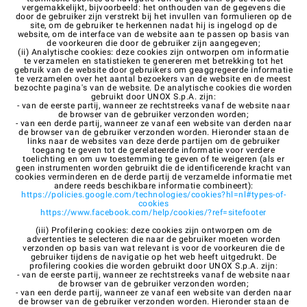
vergemakkelijkt, bijvoorbeeld: het onthouden van de gegevens die
door de gebruiker zijn verstrekt bij het invullen van formulieren op de
site, om de gebruiker te herkennen nadat hij is ingelogd op de
website, om de interface van de website aan te passen op basis van
de voorkeuren die door de gebruiker zijn aangegeven;
(ii) Analytische cookies: deze cookies zijn ontworpen om informatie
te verzamelen en statistieken te genereren met betrekking tot het
gebruik van de website door gebruikers om geaggregeerde informatie
te verzamelen over het aantal bezoekers van de website en de meest
bezochte pagina's van de website. De analytische cookies die worden
gebruikt door UNOX S.p.A. zijn:
- van de eerste partij, wanneer ze rechtstreeks vanaf de website naar
de browser van de gebruiker verzonden worden;
- van een derde partij, wanneer ze vanaf een website van derden naar
de browser van de gebruiker verzonden worden. Hieronder staan de
links naar de websites van deze derde partijen om de gebruiker
toegang te geven tot de gerelateerde informatie voor verdere
toelichting en om uw toestemming te geven of te weigeren (als er
geen instrumenten worden gebruikt die de identificerende kracht van
cookies verminderen en de derde partij de verzamelde informatie met
andere reeds beschikbare informatie combineert):
https://policies.google.com/technologies/cookies?hl=nl#types-of-
cookies
https://www.facebook.com/help/cookies/?ref=sitefooter
(iii) Profilering cookies: deze cookies zijn ontworpen om de
advertenties te selecteren die naar de gebruiker moeten worden
verzonden op basis van wat relevant is voor de voorkeuren die de
gebruiker tijdens de navigatie op het web heeft uitgedrukt. De
profilering cookies die worden gebruikt door UNOX S.p.A. zijn:
- van de eerste partij, wanneer ze rechtstreeks vanaf de website naar
de browser van de gebruiker verzonden worden;
- van een derde partij, wanneer ze vanaf een website van derden naar
de browser van de gebruiker verzonden worden. Hieronder staan de