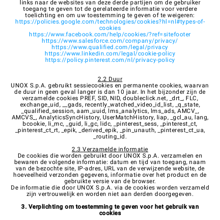
links naar de websites van deze derde partijen om de gebruiker
toegang te geven tot de gerelateerde informatie voor verdere
toelichting en om uw toestemming te geven of te weigeren:
https://policies.google.com/technologies/cookies?hl=nl#types-of-
cookies
https://www.facebook.com/help/cookies/?ref=sitefooter
https://www.salesforce.com/company/privacy/
https://www.qualified.com/legal/privacy
https://www.linkedin.com/legal/cookie-policy
https://policy.pinterest.com/nl/privacy-policy
2.2 Duur
UNOX S.p.A. gebruikt sessiecookies en permanente cookies, waarvan
de duur in geen geval langer is dan 10 jaar. In het bijzonder zijn de
verzamelde cookies PREF, SID, NID, doubleclick.net, _drt_, FLC,
exchange_uid, __gads, recently_watched_video_id_list, _q_state,
_qualified_session, aam_uuid, lms_analytics, lms_ads, AMCV_,
AMCVS_, AnalyticsSyncHistory, UserMatchHistory, liap, _gcl_au, lang,
bcookie, li_mc, _guid, li_gc, lidc, _pinterest_sess, _pinterest_ct,
_pinterest_ct_rt, _epik, _derived_epik, _pin_unauth, _pinterest_ct_ua,
_routing_id.
2.3 Verzamelde informatie
De cookies die worden gebruikt door UNOX S.p.A. verzamelen en
bewaren de volgende informatie: datum en tijd van toegang, naam
van de bezochte site, IP-adres, URL van de verwijzende website, de
hoeveelheid verzonden gegevens, informatie over het product en de
gebruikte versie van de browser.
De informatie die door UNOX S.p.A. via de cookies worden verzameld
zijn vertrouwelijk en worden niet aan derden doorgegeven.
3. Verplichting om toestemming te geven voor het gebruik van
cookies