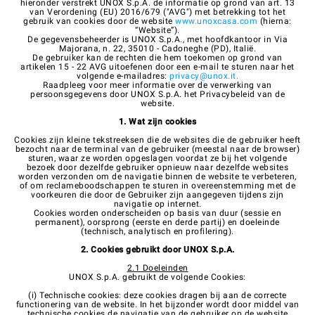
hieronder verstrekt UNOX S.p.A. de informatie op grond van art. 13
van Verordening (EU) 2016/679 ("AVG") met betrekking tot het
gebruik van cookies door de website
www.unoxcasa.com
(hierna:
“Website”).
De gegevensbeheerder is UNOX S.p.A., met hoofdkantoor in Via
Majorana, n. 22, 35010 - Cadoneghe (PD), Italië.
De gebruiker kan de rechten die hem toekomen op grond van
artikelen 15 - 22 AVG uitoefenen door een e-mail te sturen naar het
volgende e-mailadres:
privacy@unox.it
.
Raadpleeg voor meer informatie over de verwerking van
persoonsgegevens door UNOX S.p.A. het Privacybeleid van de
website.
1. Wat zijn cookies
Cookies zijn kleine tekstreeksen die de websites die de gebruiker heeft
bezocht naar de terminal van de gebruiker (meestal naar de browser)
sturen, waar ze worden opgeslagen voordat ze bij het volgende
bezoek door dezelfde gebruiker opnieuw naar dezelfde websites
worden verzonden om de navigatie binnen de website te verbeteren,
of om reclameboodschappen te sturen in overeenstemming met de
voorkeuren die door de Gebruiker zijn aangegeven tijdens zijn
navigatie op internet.
Cookies worden onderscheiden op basis van duur (sessie en
permanent), oorsprong (eerste en derde partij) en doeleinde
(technisch, analytisch en profilering).
2. Cookies gebruikt door UNOX S.p.A.
2.1 Doeleinden
UNOX S.p.A. gebruikt de volgende Cookies:
(i) Technische cookies: deze cookies dragen bij aan de correcte
functionering van de website. In het bijzonder wordt door middel van
technische cookies de navigatie van de gebruiker op de website