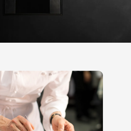
Getuigenissen met sterren
vens zijn perfect voor creatief koken; ze bieden zove
 precies wat we nodig hadden. Onze UNOX oven heeft 