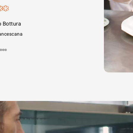
e Cesare
rolina