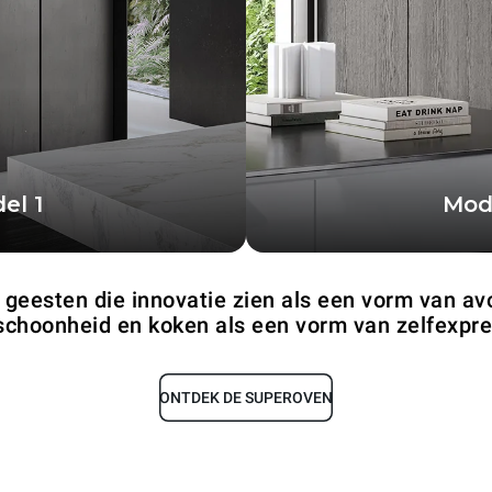
el 1
Mod
e gebruik maakt van de
De compactere configur
d van twee professionele
enkele 
eesten die innovatie zien als een vorm van avo
ens
schoonheid en koken als een vorm van zelfexpre
ONTDEK DE SUPEROVEN