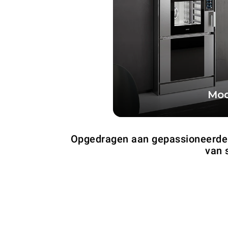
Mod
De technische totem di
kracht en veelzijdighei
Opgedragen aan gepassioneerde g
ov
van 