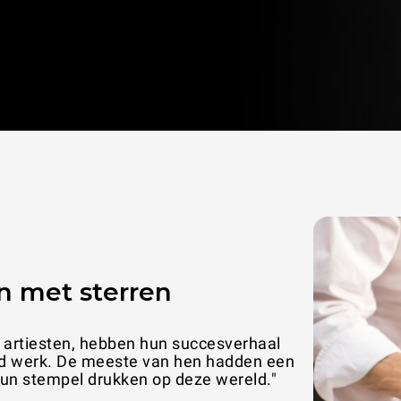
n met sterren
n families is aandacht is de beste manier
""UNOX o
e over te brengen."
opties: