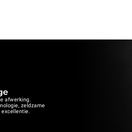
ge
ke afwerking.
hnologie, zeldzame
 excellentie.