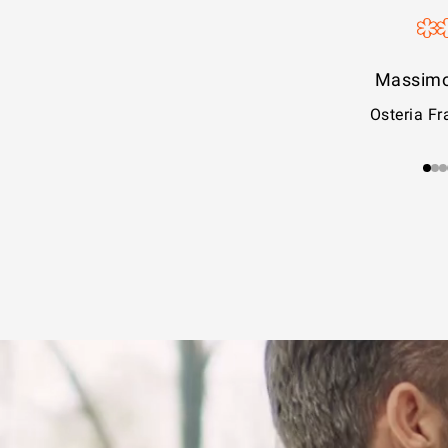
Iside d
La Pa