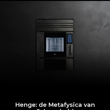
Henge: de Metafysica van