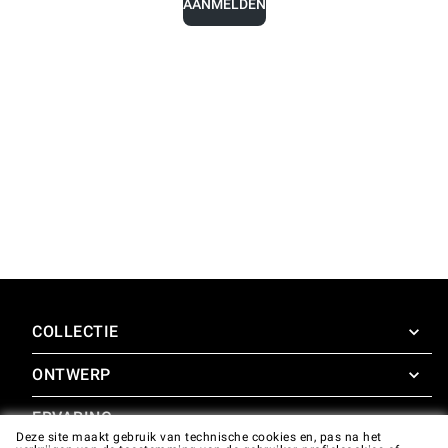
AANMELDEN
COLLECTIE
ONTWERP
SuperOven
Accessoires
ERVARING
Design Concierge
Deze site maakt gebruik van technische cookies en, pas na het